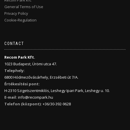
Recom Park kft.
General Terms of Use
Privacy Policy
Cookie-Regulation
CONTACT
Recom Park Kft.
1023 Budapest, Ürömi utca 47.
Telephely:
6800 Hódmezővásárhely, Erzsébeti út 7/A.
Értékesítési pont:
H-2310 Szigetszentmiklós, Leshegy Ipari Park, Leshegy u. 10.
E-mail:
info@recompark.hu
Telefon (központ):
+36/30-392-9628