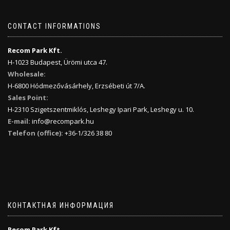
CONTACT INFORMATIONS
Recom Park Kft.
H-1023 Budapest, Ürömi utca 47.
Wholesale:
H-6800 Hódmezővásárhely, Erzsébeti út 7/A.
Sales Point:
H-2310 Szigetszentmiklós, Leshegy Ipari Park, Leshegy u. 10.
E-mail:
info@recompark.hu
Telefon (office):
+36-1/326 38 80
КОНТАКТНАЯ ИНФОРМАЦИЯ
Recom Park Kft.