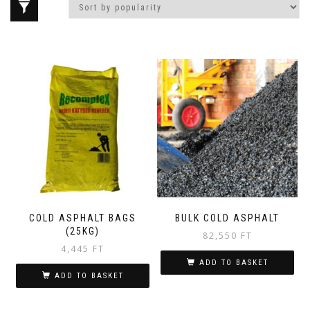
COLD ASPHALT BAGS
BULK COLD ASPHALT
(25KG)
82,550
FT
4,445
FT
ADD TO BASKET
ADD TO BASKET