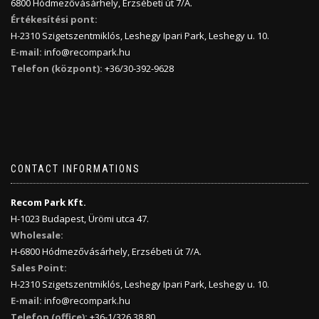
6800 Hódmezővásárhely, Erzsébeti út 7/A.
Értékesítési pont:
H-2310 Szigetszentmiklós, Leshegy Ipari Park, Leshegy u. 10.
E-mail:
info@recompark.hu
Telefon (központ):
+36/30-392-9628
CONTACT INFORMATIONS
Recom Park Kft.
H-1023 Budapest, Ürömi utca 47.
Wholesale:
H-6800 Hódmezővásárhely, Erzsébeti út 7/A.
Sales Point:
H-2310 Szigetszentmiklós, Leshegy Ipari Park, Leshegy u. 10.
E-mail:
info@recompark.hu
Telefon (office):
+36-1/326 38 80