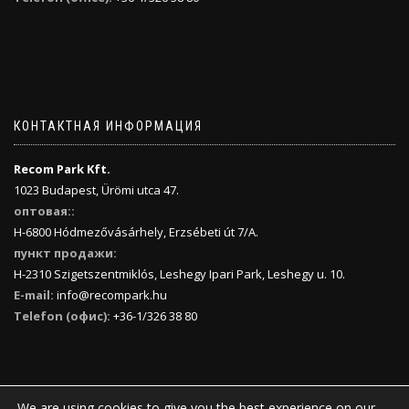
КОНТАКТНАЯ ИНФОРМАЦИЯ
Recom Park Kft.
1023 Budapest, Ürömi utca 47.
оптовая::
H-6800 Hódmezővásárhely, Erzsébeti út 7/A.
пункт продажи:
H-2310 Szigetszentmiklós, Leshegy Ipari Park, Leshegy u. 10.
E-mail:
info@recompark.hu
Telefon (офис):
+36-1/326 38 80
We are using cookies to give you the best experience on our