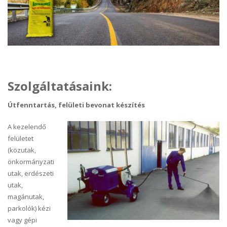
Szolgáltatásaink:
Útfenntartás, felületi bevonat készítés
A kezelendő
felületet
(közutak,
önkormányzati
utak, erdészeti
utak,
magánutak,
parkolók) kézi
vagy gépi