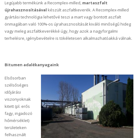
Legújabb termékünk a Recomplex-milled,
martaszfalt
újrahasznosításával
készült aszfaltkeverék. A Recomplex-milled
gyártási technológia lehetővé teszi a mart vagy bontott aszfalt
önmagában való 100%-os újrahasznosítását kiváló minőségű hideg
vagy meleg aszfaltkeverékké úgy, hogy azok a nagyforgalmi
terhelésre, igénybevételre is tökéletesen alkalmazhatóakká válnak.
Bitumen adalékanyagaink
Elsősorban
szélsőséges
időjárási
viszonyoknak
kitett (pl. erős
fagy, ingadozó
hőmérséklet)
területeken
felhasznált