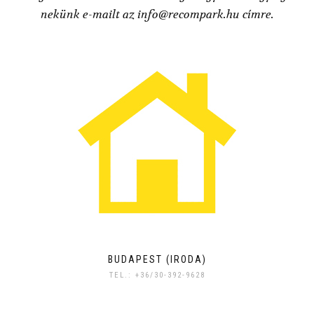
nekünk e-mailt az info@recompark.hu címre.
BUDAPEST (IRODA)
TEL.: +36/30-392-9628