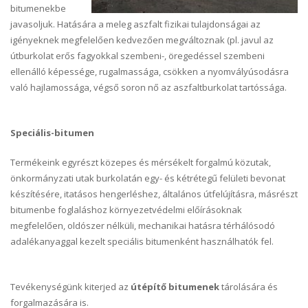
bitumenekbe
javasoljuk. Hatására a meleg aszfalt fizikai tulajdonságai az
igényeknek megfelelően kedvezően megváltoznak (pl. javul az
útburkolat erős fagyokkal szembeni-, öregedéssel szembeni
ellenálló képessége, rugalmassága, csökken a nyomvályúsodásra
való hajlamossága, végső soron nő az aszfaltburkolat tartóssága.
Speciális-bitumen
Termékeink egyrészt közepes és mérsékelt forgalmú közutak,
önkormányzati utak burkolatán egy- és kétrétegű felületi bevonat
készítésére, itatásos hengerléshez, általános útfelújításra, másrészt
bitumenbe foglaláshoz környezetvédelmi előírásoknak
megfelelően, oldószer nélküli, mechanikai hatásra térhálósodó
adalékanyaggal kezelt speciális bitumenként használhatók fel.
Tevékenységünk kiterjed az
útépítő bitumenek
tárolására és
forgalmazására is.