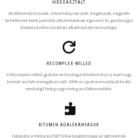
HIDEGASZFALT
Alsóbbrendű közutak, önkormányzati utak, magánutak, nagyobb
terhelésnek kitett parkolók útburkolatának egyszerű és gazdaságos
kivitelezéséhez kiválóan alkalmazható technológia.
RECOMPLEX-MILLED
A Recomplex milled gyártási technológia lehetővé teszi a mart vagy
bontott aszfalt önmagában való 100%-os újrahasznosítását kiváló
minőségű hideg vagy meleg aszfaltkeverékké.
BITUMEN ADALÉKANYAGOK
Hatására a meleg aszfalt fizikai tulajdonságai az igényeknek