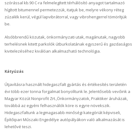
szórással kb.90 C-ra felmelegített térhálósító anyagot tartalmazó
hígított bitumennel permetezzük, itatjuk be, melyre vékony réteg
zúzalék kerül, végül lapvibrátorral, vagy vibrohengerrel tömörítjük
be.
Alsóbbrendű közutak, önkormányzati utak, magánutak, nagyobb
terhelésnek kitett parkolók útburkolatának egyszerű és gazdaságos
kivitelezéséhez kiválóan alkalmazható technológia.
Kátyúzás
Útjavításra használt hidegaszfalt gyártás és értékesítés területén
évi több ezer tonna forgalmat bonyolítunk le. Jelentősebb vevőink a
Magyar Közút Nonprofit Zrt.,Önkormányzatok, Praktiker áruházak,
továbbá az egyéni felhasználók köre is egyre növekszik.
Hidegaszfaltunk a legmagasabb minőségi kategóriát képviseli,
Építőipari Műszaki Engedélye autópályákon való alkalmazását is
lehetővé teszi.