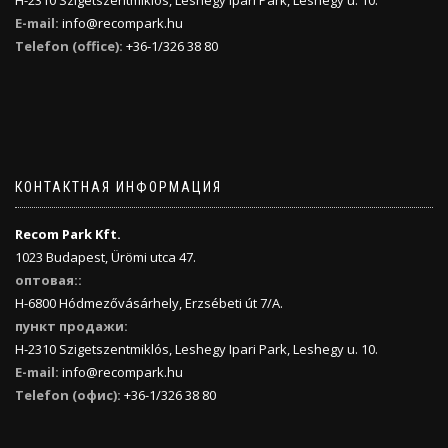
H-2310 Szigetszentmiklós, Leshegy Ipari Park, Leshegy u. 10.
E-mail:
info@recompark.hu
Telefon (office):
+36-1/326 38 80
КОНТАКТНАЯ ИНФОРМАЦИЯ
Recom Park Kft.
1023 Budapest, Ürömi utca 47.
оптовая::
H-6800 Hódmezővásárhely, Erzsébeti út 7/A.
пункт продажи:
H-2310 Szigetszentmiklós, Leshegy Ipari Park, Leshegy u. 10.
E-mail:
info@recompark.hu
Telefon (офис):
+36-1/326 38 80