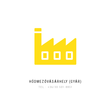
HÓDMEZŐVÁSÁRHELY (GYÁR)
TEL.: +36/30-501-8851