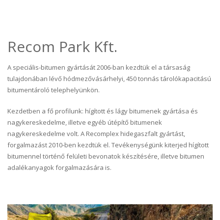
Recom Park Kft.
A speciális-bitumen gyártását 2006-ban kezdtük el a társaság
tulajdonában lévő hódmezővásárhelyi, 450 tonnás tárolókapacitású
bitumentároló telephelyünkön.
Kezdetben a fő profilunk: hígított és lágy bitumenek gyártása és
nagykereskedelme, illetve egyéb útépítő bitumenek
nagykereskedelme volt. A Recomplex hidegaszfalt gyártást,
forgalmazást 2010-ben kezdtük el. Tevékenységünk kiterjed hígított
bitumennel történő felületi bevonatok készítésére, illetve bitumen
adalékanyagok forgalmazására is.