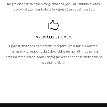
megfelelően kedvezően megváltoznak. Javul az útburkolat erős
fagyokkal szembeni ellenálló képessége, rugalmassága.
SPECIÁLIS BITUMEN
Egyrészt közepes és mérsékelt forgalmú közutak burkolatán,
másrészt bitumenbe foglaláshoz oldószer nélküli, mechanikai
hatásra térhálósodó adalékanyaggal kezelt speciális bitumenként
használhatók fel.