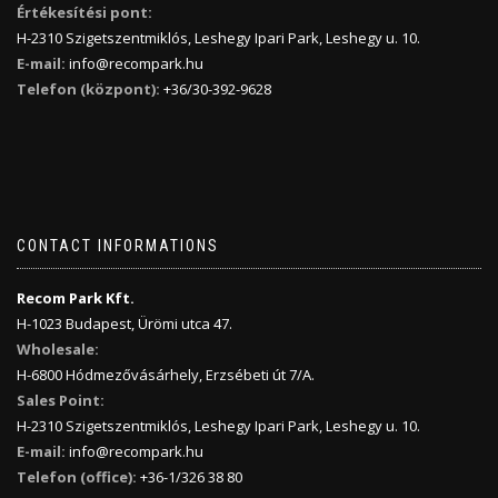
Értékesítési pont:
H-2310 Szigetszentmiklós, Leshegy Ipari Park, Leshegy u. 10.
E-mail:
info@recompark.hu
Telefon (központ):
+36/30-392-9628
CONTACT INFORMATIONS
Recom Park Kft.
H-1023 Budapest, Ürömi utca 47.
Wholesale:
H-6800 Hódmezővásárhely, Erzsébeti út 7/A.
Sales Point:
H-2310 Szigetszentmiklós, Leshegy Ipari Park, Leshegy u. 10.
E-mail:
info@recompark.hu
Telefon (office):
+36-1/326 38 80