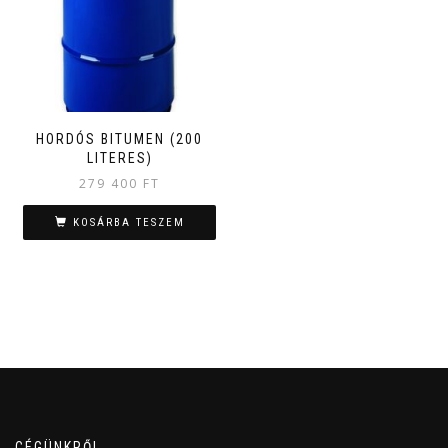
HORDÓS BITUMEN (200
LITERES)
279 400
FT
KOSÁRBA TESZEM
CÉGÜNKRŐL