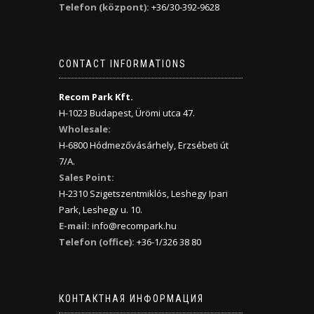
Telefon (központ):
+36/30-392-9628
CONTACT INFORMATIONS
Recom Park Kft.
H-1023 Budapest, Ürömi utca 47.
Wholesale:
H-6800 Hódmezővásárhely, Erzsébeti út
7/A.
Sales Point:
H-2310 Szigetszentmiklós, Leshegy Ipari
Park, Leshegy u. 10.
E-mail:
info@recompark.hu
Telefon (office):
+36-1/326 38 80
КОНТАКТНАЯ ИНФОРМАЦИЯ