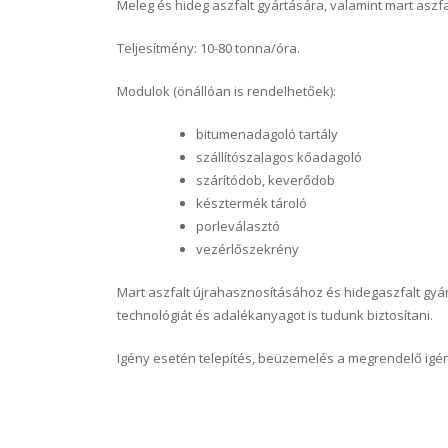
Meleg és hideg aszfalt gyártására, valamint mart aszf
Teljesítmény: 10-80 tonna/óra.
Modulok (önállóan is rendelhetőek):
bitumenadagoló tartály
szállítószalagos kőadagoló
szárítódob, keverődob
késztermék tároló
porleválasztó
vezérlőszekrény
Mart aszfalt újrahasznosításához és hidegaszfalt gy
technológiát és adalékanyagot is tudunk biztosítani.
Igény esetén telepítés, beüzemelés a megrendelő igé