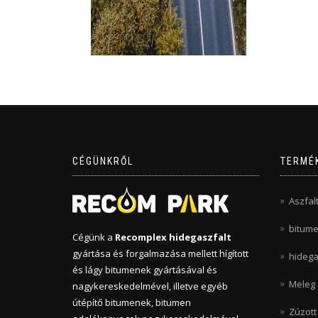
CÉGÜNKRŐL
TERMÉ
Aszfal
bitum
Cégünk a
Recomplex hidegaszfalt
gyártása és forgalmazása mellett hígított
hidega
és lágy bitumenek gyártásával és
Meleg 
nagykereskedelmével, illetve egyéb
útépítő bitumenek, bitumen
Zúzott