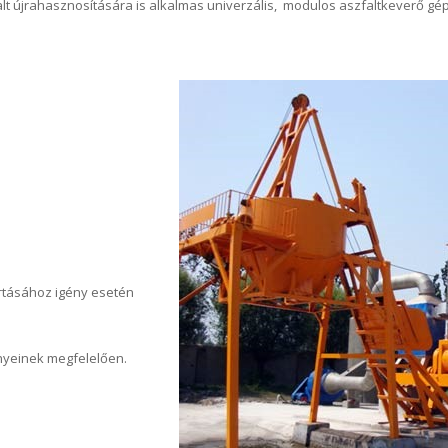
alt újrahasznosítására is alkalmas univerzális, modulos aszfaltkeverő gé
ártásához igény esetén
nyeinek megfelelően.