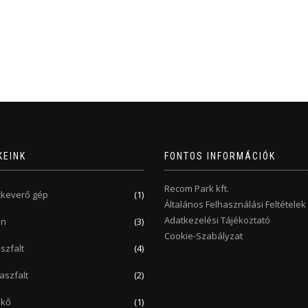
KEINK
FONTOS INFORMÁCIÓK
Recom Park kft.
tkeverő gép
(1)
Általános Felhasználási Feltételek
Adatkezelési Tájékoztató
en
(3)
Cookie-Szabályzat
szfalt
(4)
aszfalt
(2)
 kő
(1)