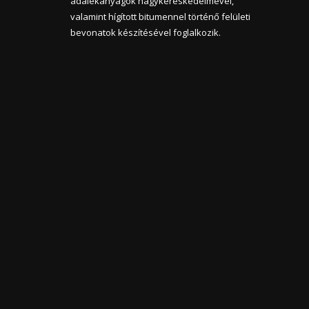
adalékanyagok nagykereskedelmével,
valamint hígított bitumennel történő felületi
bevonatok készítésével foglalkozik.