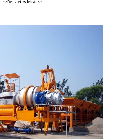
p.
>>Részletes leírás<<